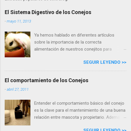
El Sistema Digestivo de los Conejos
-
mayo 11, 2013
Ya hemos hablado en diferentes artículos
sobre la importancia de la correcta
alimentación de nuestros conejitos para
mantener su salud. Este artículo señala las
SEGUIR LEYENDO >>
particularidades que hacen tan especial el
aparato digestivo de estos pequeños y
simpáticos animalitos, y las razones por las
El comportamiento de los Conejos
que la alimentación correcta es tan
-
abril 27, 2011
importante. Realizamos un recorrido
anatómico y fisiológico de todo el aparato
Entender el comportamiento básico del conejo
digestivo de los conejos. Este es el trayecto
es la clave para el mantenimiento de una buena
que realizar ía un trozo de comida recién
relación entre mascota y propietario. Además
ingerida por nuestro animal:
en algunas situaciones, los conejos pueden
SEGUIR LEYENDO >>