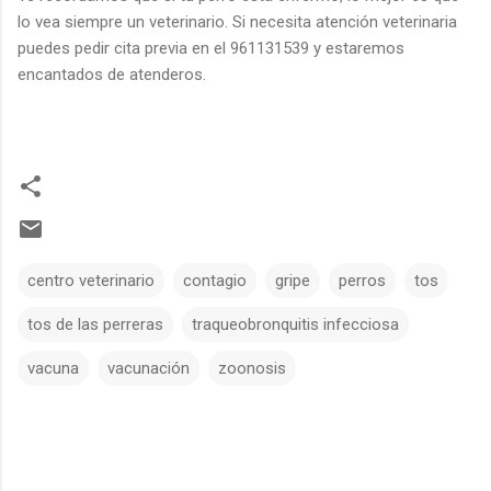
lo vea siempre un veterinario. Si necesita atención veterinaria
puedes pedir cita previa en el 961131539 y estaremos
encantados de atenderos.
centro veterinario
contagio
gripe
perros
tos
tos de las perreras
traqueobronquitis infecciosa
vacuna
vacunación
zoonosis
C
o
m