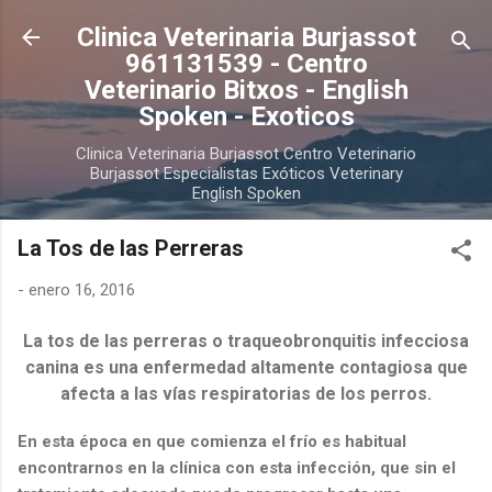
Ir al contenido principal
Clinica Veterinaria Burjassot
961131539 - Centro
Veterinario Bitxos - English
Spoken - Exoticos
Clinica Veterinaria Burjassot Centro Veterinario
Burjassot Especialistas Exóticos Veterinary
English Spoken
La Tos de las Perreras
-
enero 16, 2016
La tos de las perreras o traqueobronquitis infecciosa
canina es una enfermedad altamente contagiosa que
afecta a las vías respiratorias de los perros.
En esta época en que comienza el frío es habitual
encontrarnos en la clínica con esta infección, que sin el