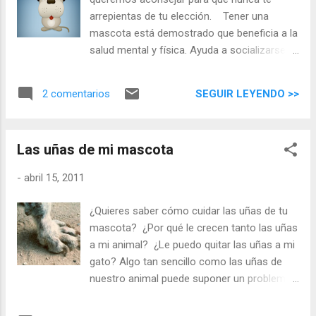
encontrarles un hogar definitivo. Además, durante los días
arrepientas de tu elección. Tener una
13, 14 y 15 de Mayo, estarán presentes en la feria medieval
mascota está demostrado que beneficia a la
de ...
salud mental y física. Ayuda a socializarse,
mejora anímicamente, ayuda a educar a los
niños y lo más importante, nos reporta un
SEGUIR LEYENDO >>
2 comentarios
cariño y compañía muy grata e importante.
Pero ¿qué es lo más adecuado para cada
caso? ¿Qué especie elegir?¿Perro, gato,
Las uñas de mi mascota
conejo, hurón...? Has de ser realista en
cuanto a lo que puedas ofrecerle a tu animal
-
abril 15, 2011
ahora y en el futuro.
¿Quieres saber cómo cuidar las uñas de tu
mascota? ¿Por qué le crecen tanto las uñas
a mi animal? ¿Le puedo quitar las uñas a mi
gato? Algo tan sencillo como las uñas de
nuestro animal puede suponer un problema
a la hora de cuidarlas. Queremos que
conozcas los principales problemas que