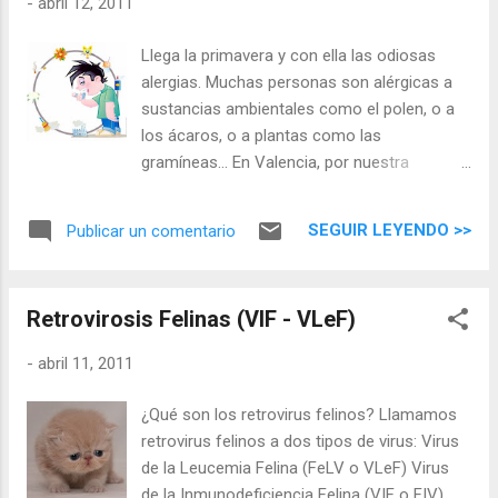
-
abril 12, 2011
el mejor asesoramiento en higiene de tu
mascota. También disponemos de los
Llega la primavera y con ella las odiosas
mejores productos que se acoplan a tu
alergias. Muchas personas son alérgicas a
comodidad y a tu bolsillo para que cuidar de
sustancias ambientales como el polen, o a
la higiene de tu animal sea otra buena
los ácaros, o a plantas como las
experiencia que compartir con él y con la
gramíneas… En Valencia, por nuestra
familia. Recuerda, estamos en Burjassot, en
situación geográfica rodeada de huerta y
la calle Ausias March 74 muy cerca del
monte, la principal alergia es a los olivos,
metro de Burjassot-Godella.
SEGUIR LEYENDO >>
Publicar un comentario
gramíneas y cipreses. Podemos ser
alérgicos a mil cosas más; a algunos tipos
de comida, a ciertos tejidos, a productos
Retrovirosis Felinas (VIF - VLeF)
químicos… Algunos de estos factores se
pueden evitar, pero ¿qué hacemos cuando el
-
abril 11, 2011
médico nos dice que tenemos alergia a
nuestra mascota? Desde el Centro
¿Qué son los retrovirus felinos? Llamamos
Veterinario Bitxos queremos que entiendas
retrovirus felinos a dos tipos de virus: Virus
qué produce la alergia a las mascotas y
de la Leucemia Felina (FeLV o VLeF) Virus
cómo puedes reducirla. Sabemos que
de la Inmunodeficiencia Felina (VIF o FIV)