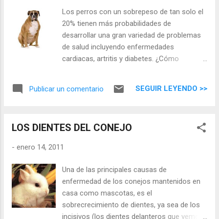
algunos consejos para ayudarle a superarlo.
Los perros con un sobrepeso de tan solo el
20% tienen más probabilidades de
desarrollar una gran variedad de problemas
de salud incluyendo enfermedades
cardiacas, artritis y diabetes. ¿Cómo
sabemos que nuestro perro tiene
sobrepeso? Nos basamos en una serie de
SEGUIR LEYENDO >>
Publicar un comentario
criterios que puntúan en una escala de
condición corporal, éstos son,
principalmente: - Palpación de
LOS DIENTES DEL CONEJO
costillas: mayor o menor facilidad para ver y
palpar las costillas - Abdomen: línea
-
enero 14, 2011
del abdomen respecto a la línea del tórax
mirando al perro de perfil - Cintura:
Una de las principales causas de
mirando al perro desde arriba,
enfermedad de los conejos mantenidos en
estrechamiento del diámetro del abdomen
casa como mascotas, es el
respecto al del tórax.
sobrecrecimiento de dientes, ya sea de los
incisivos (los dientes delanteros que vemos