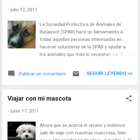
ovario; y en los machos problemas de
-
julio 12, 2011
próstata y otras enfermedades. Esterilizar a
nuestro animal nos proporciona mayor
La Sociedad Protectora de Animales de
seguridad e higiene en casa : en los machos,
Burjassot (SPAB) hace un llamamiento a
con una sencilla operación reduces el
todas aquellas personas interesadas en
marcaje con orina; en las hembras además,
hacerse voluntarias de la SPAB y ayudar a
eliminas la posibilidad de manchas
los animales que más lo necesitan. La SPAB
ocasionada por el celo. Al esterilizar a
necesita urgente "compañeros que
nuestra hembra evitamos sustos si se
colaboren en hacer un poco más feliz la vida
escapa o entra un perro en casa. La
SEGUIR LEYENDO >>
Publicar un comentario
de nuestros peludos", tal y como señalan
esterilización como prevención del
fuentes de la Sociedad. " Si dispones de una
abandono , es una ...
hora libre a la semana, tan sólo tienes que
Viajar con mi mascota
llamar al 655685859 o bien enviar un correo
electrónico a protectora-
-
junio 17, 2011
burjassot@gmail.com". Por cualquiera de los
dos medios, los voluntarios de la entidad
Ahora que se acerca el verano y solemos
informarán de las tareas de los voluntarios y,
salir de viaje con nuestras mascotas, bien
además, de la posibilidad de convertirse