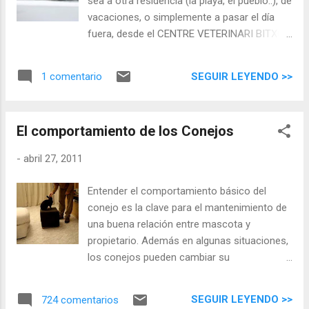
sea a otra residencia (la playa, el pueblo..), de
también en casas de acogida. Desde SPAB
vacaciones, o simplemente a pasar el día
esperan que este llamamiento anime a la
fuera, desde el CENTRE VETERINARI BITXOS
ciudadanía en Burjassot a colaborar en las
queremos recordaros la importancia de
actividades organizadas por ellos mismos y
hacer el viaje seguro y gratificante tanto para
en el cuidado de los animales que, como se
SEGUIR LEYENDO >>
1 comentario
el animal como para nosotros mismos.
ha señalado unas unas líneas más arriba,
más lo necesitan.
El comportamiento de los Conejos
-
abril 27, 2011
Entender el comportamiento básico del
conejo es la clave para el mantenimiento de
una buena relación entre mascota y
propietario. Además en algunas situaciones,
los conejos pueden cambiar su
comportamiento indicando un problema de
salud como dolor, malestar, enfermedades…
SEGUIR LEYENDO >>
724 comentarios
Los conejos tienen una curiosidad natural y