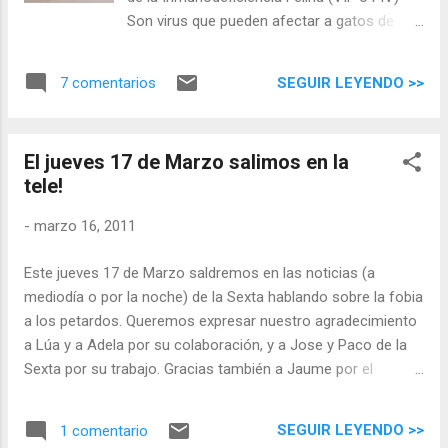
muchos propietarios prefieren pasar los
Son virus que pueden afectar a gatos de
síntomas de la alergia antes de
cualquier edad y raza, y que provocan
desprenderse de su animal, y en casos
sintomatología muy diversa pero siempre
graves, somos los primeros en ayudaros a
SEGUIR LEYENDO >>
7 comentarios
muy grave para los animales, llegando a
encontrar un nuevo hogar para vuestra
producir la muerte. El Virus de la
mascota. Pero también sabemos que todos
Inmunodeficiencia Felina es muy parecido y
los años se abandonan animales poniendo
El jueves 17 de Marzo salimos en la
se comporta igual al Virus de la
de excusa la alergia.
tele!
Inmunodeficiencia Humana (VIH) o SIDA, por
lo que a veces se conoce esta enfermedad
-
marzo 16, 2011
como Sida Felino . ¿Qué síntomas presentan
los animales afectados? Los síntomas de la
Este jueves 17 de Marzo saldremos en las noticias (a
Leucemia Felina son muy variados y abarcan
mediodía o por la noche) de la Sexta hablando sobre la fobia
desde síntomas respiratorios, gingivitis,
a los petardos. Queremos expresar nuestro agradecimiento
conjuntivitis, linfomas y otros tumores…
a Lúa y a Adela por su colaboración, y a Jose y Paco de la
hasta abortos y muerte. Los síntomas de la
Sexta por su trabajo. Gracias también a Jaume por el
Inmunodeficiencia Felina son aquellos
posicionamiento de esta web, gracias a la cual nos ha
relacionados con la pérdida de respuesta
buscado la Sexta. Esperamos que os guste! Y aquí está el
inmunitaria, es decir, que un animal infectado
SEGUIR LEYENDO >>
1 comentario
enlace: