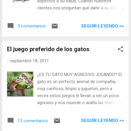
aspectos a su salud. Cuando nuestros
clientes nos preguntan qué darle a su animal,
insistimos mucho en la conveniencia de un
pienso compuesto de calidad. Este tipo de
SEGUIR LEYENDO >>
3 comentarios
piensos reúnen varias ventajas: - Están
formulados con las cantidades diarias de
nutrientes que tu animal necesita , por lo
El juego preferido de los gatos
que los animales alimentados con ellos no
sufren carencias nutricionales que dan lugar
-
septiembre 18, 2011
a problemas metabólicos, tan frecuentes en
el pasado cuando se alimentaba a las
¿ES TU GATO MUY AGRESIVO JUGANDO? El
mascotas con sobras. - Son altamente
gato es un perfecto animal de compañía,
digestibles , por lo que se reduce la
muy cariñoso, limpio y jugueton, pero a
incidencia de diarreas y problemas
veces estos juegos le llevan a ser un poco
gastrointestinales. - Ayudan a mantener la
agresivo y nos muerde o araña las manos o
boca de nuestro animal sana y limpia
pies. En el CENTRE VETERINARI BITXOS
(consultar artículo " Cuidado dental de las
queremos que entiendas la conducta de tu
mascotas "). - Hacen que nuestro animal
SEGUIR LEYENDO >>
13 comentarios
gato y ayudarte para evitar que estos juegos
tenga una piel y pelo más sanos y brillantes ,
se conviertan en un problema de convivencia