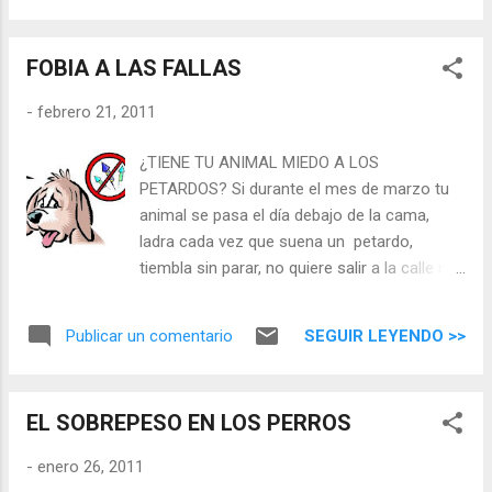
por VIF tiene las defensas muy bajas o
http://www.lasextanoticias.com/videos/ver/cuando_las_fall
inexistentes, y cualquier otra...
as_son_un_infierno/393722
FOBIA A LAS FALLAS
-
febrero 21, 2011
¿TIENE TU ANIMAL MIEDO A LOS
PETARDOS? Si durante el mes de marzo tu
animal se pasa el día debajo de la cama,
ladra cada vez que suena un petardo,
tiembla sin parar, no quiere salir a la calle ni
al balcón, se orina en casa, come menos...
Son síntomas de miedo a los petardos. ¡No
SEGUIR LEYENDO >>
Publicar un comentario
dejes que lo pase mal! Hay propietarios que
tienen la oportunidad de llevarse al animal a
segundas residencias donde no se oyen los
EL SOBREPESO EN LOS PERROS
fuegos artificiales, pero la mayoría no
tenemos esa ventaja... ¿Qué hacer? Desde el
-
enero 26, 2011
Centro Veterinario Bitxos queremos darte