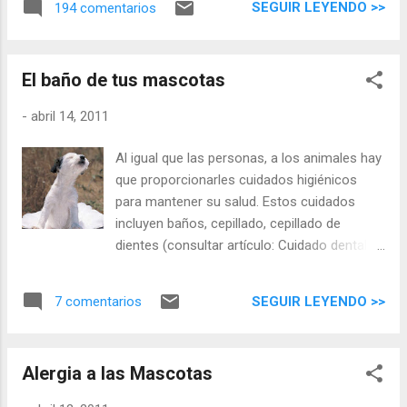
SEGUIR LEYENDO >>
194 comentarios
pueden generar unas uñas mal cuidadas y
cómo cuidarlas convenientemente. Si te
quedan dudas, pásate por el Centro
El baño de tus mascotas
Veterinario Bitxos y te las resolveremos.
-
abril 14, 2011
Al igual que las personas, a los animales hay
que proporcionarles cuidados higiénicos
para mantener su salud. Estos cuidados
incluyen baños, cepillado, cepillado de
dientes (consultar artículo: Cuidado dental
de tu mascota ) , limpieza de ojos y oídos…
pero... ¿cómo y cuándo tengo que bañar a mi
SEGUIR LEYENDO >>
7 comentarios
mascota? ¿cada cuánto tiempo es
recomendable el baño? ¿qué necesito para
una correcta limpieza de mi mascota?
Alergia a las Mascotas
¿puedo bañar a mi mascota en casa? Pasa
por el Centro Veterinario Bitxos para recibir