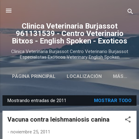
Ir al contenido principal
Clinica Veterinaria Burjassot
961131539 - Centro Veterinario
Bitxos - English Spoken - Exoticos
Clinica Veterinaria Burjassot Centro Veterinario Burjassot
Especialistas Exóticos Veterinary English Spoken
PÁGINA PRINCIPAL
LOCALIZACIÓN
MÁS…
Mostrando entradas de 2011
MOSTRAR TODO
E
n
Vacuna contra leishmaniosis canina
t
r
-
noviembre 25, 2011
a