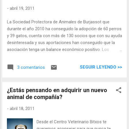
-
abril 19, 2011
La Sociedad Protectora de Animales de Burjassot que
durante el año 2010 ha conseguido la adopción de 60 perros
y 39 gatos, cuenta con más de 130 socios que con su ayuda
desinteresada y sus aportaciones han conseguido que la
asociación tenga un balance económico positivo. Los
objetivos de la Sociedad Protectora de Animales de
Burjassot para el año 2011 son: Continuar y mejorar la línea
SEGUIR LEYENDO >>
3 comentarios
de adopciones Conseguir un espacio propio en Burjassot
Radio de una hora al mes Continuar con el plan de
esterilización felina de las gatas de colonias callejeras
¿Estás pensando en adquirir un nuevo
siguiendo el convenio con el Ayuntamiento de Burjassot
animal de compañía?
Campaña de concienciación y divulgación del no abandodo y
respeto a los animales en los colegios de Burjassot La
-
abril 18, 2011
Sociedad Protectora de Animales de Burjassot hace un
llamamiento para conseguir más casas de acogida
Desde el Centro Veterinario Bitxos te
temporales para los animales abandonados hasta
queremos aconsejar para que nunca te