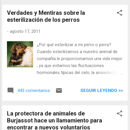
haciendo que gastemos menos dinero en
para la familia. Para ello existen diversas
champús, suplementos nutricionale...
Verdades y Mentiras sobre la
pautas que puedes adoptar para mejorar
esterilización de los perros
esta conducta.
-
agosto 17, 2011
¿Por qué esterilizar a mi perro o perra?
Cuando esterilizamos a nuestro animal de
compañía le proporcionamos una vida mejor
, ya que evitamos las fluctuaciones
hormonales típicas del celo, la ansiedad de
la búsqueda de pareja, la competencia con
otros animales por cuestiones de
SEGUIR LEYENDO >>
443 comentarios
dominancia y territorialidad... Esterilizar a
nuestro animal aumenta su esperanza de
vida : con la esterilización evitamos posibles
La protectora de animales de
enfermedades reduciendo la incidencia de
Burjassot hace un llamamiento para
tumores. En las hembras previene las
encontrar a nuevos voluntarios
infecciones en el útero y quistes en el