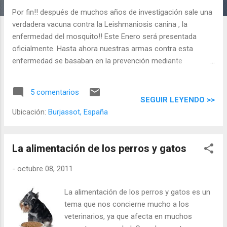
d
Por fin!! después de muchos años de investigación sale una
a
verdadera vacuna contra la Leishmaniosis canina , la
s
enfermedad del mosquito!! Este Enero será presentada
oficialmente. Hasta ahora nuestras armas contra esta
enfermedad se basaban en la prevención mediante
insecticidas, detección temprana del contagio y control de
síntomas. ¡Ahora vamos a poder realizar una prevención con
5 comentarios
la nueva vacuna contra la leishmaniosis! La única condición
SEGUIR LEYENDO >>
para poder poner la vacuna a nuestro perro será que sea
Ubicación:
Burjassot, España
negativo a la enfermedad en el momento de la primera
vacunación. ¿Cómo sé si mi perro es negativo? Realizando
un simple análisis de sangre. Ahora en el Centre Veterinari
La alimentación de los perros y gatos
Bitxos estos análisis son más económicos porque nos
-
octubre 08, 2011
encontramos en campaña . ¡¡Aprovéchate!!
La alimentación de los perros y gatos es un
tema que nos concierne mucho a los
veterinarios, ya que afecta en muchos